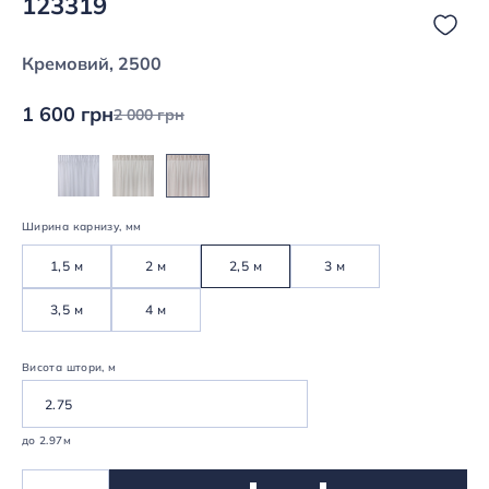
123319
Кремовий, 2500
1 600 грн
2 000 грн
Ширина карнизу, мм
1,5 м
2 м
2,5 м
3 м
3,5 м
4 м
Висота штори, м
до 2.97м