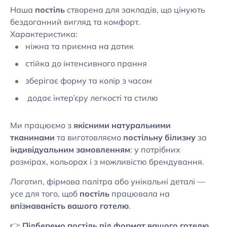
Наша
постіль
створена для закладів, що цінують
бездоганний вигляд та комфорт.
Характеристика:
ніжна та приємна на дотик
стійка до інтенсивного прання
зберігає форму та колір з часом
додає інтер’єру легкості та стилю
Ми працюємо з
якісними натуральними
тканинами
та виготовляємо
постільну білизну
за
індивідуальним замовленням
: у потрібних
розмірах, кольорах і з можливістю брендування.
Логотип, фірмова палітра або унікальні деталі —
усе для того, щоб
постіль
працювала на
впізнаваність вашого готелю
.
👉
Підберемо постіль під формат вашого готелю