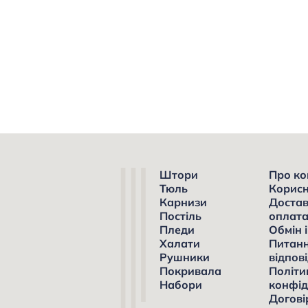
Штори
Про ко
Тюль
Корисн
Карнизи
Достав
Постіль
оплат
Пледи
Обмін 
Халати
Питанн
Рушники
відпові
Покривала
Політи
Набори
конфід
Догові