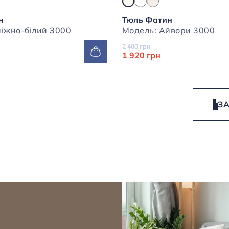
н
Тюль Фатин
Модель: Сніжно-білий 3000
Модель: Айвори 3000
2 400 грн
1 920 грн
З