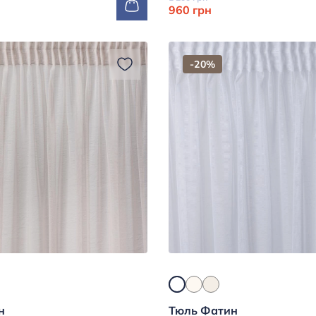
960 грн
-20%
н
Тюль Фатин