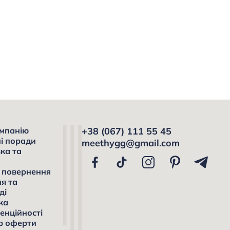
мпанію
+38 (067) 111 55 45
і поради
meethygg@gmail.com
ка та
а
і повернення
я та
ді
ка
енційності
р оферти