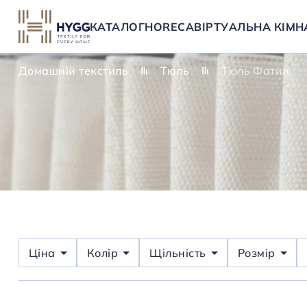
КАТАЛОГ
HORECA
ВІРТУАЛЬНА КІМН
Домашній текстиль
Тюль
Тюль Фатин
Ціна
Колір
Щільність
Розмір