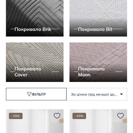
Покривало Brik
Покривало Bit
Покривало
Покривало
Cover
Moon
ФІЛЬТР
За ціною (від меншої до
більшої)
-35%
-35%