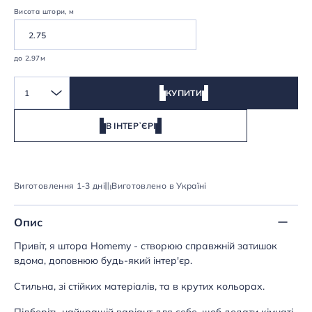
Висота штори, м
до 2.97м
1
КУПИТИ
В ІНТЕРʼЄРІ
Виготовлення 1-3 дні
Виготовлено в Україні
Опис
Привіт, я штора Homemy - створюю справжній затишок
вдома, доповнюю будь-який інтер'єр.
Стильна, зі стійких матеріалів, та в крутих кольорах.