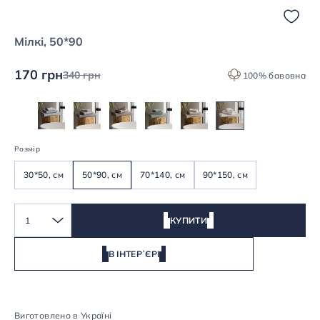
Мілкі, 50*90
170 грн
340 грн
100% бавовна
Розмір
30*50, см
50*90, см
70*140, см
90*150, см
1
КУПИТИ
В ІНТЕРʼЄРІ
Виготовлено в Україні