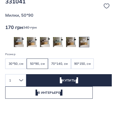
331041
Милки, 50*90
170 грн
340 грн
Размер
30*50, см
50*90, см
70*140, см
90*150, см
1
КУПИТЬ
В ИНТЕРЬЕРЕ