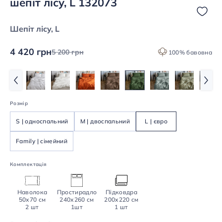
шепіт лісу, L 132073
Шепіт лісу, L
4 420 грн
5 200 грн
100% бавовна
Розмір
S | односпальний
M | двоспальний
L | євро
Family | сімейний
Комплектація
Наволока
Простирадло
Підковдра
50х70 см
240х260 см
200х220 см
2 шт
1шт
1 шт