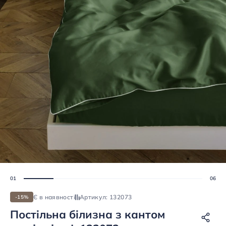
Є в наявності
Артикул: 132073
-15%
Постiльна бiлизна з кантом