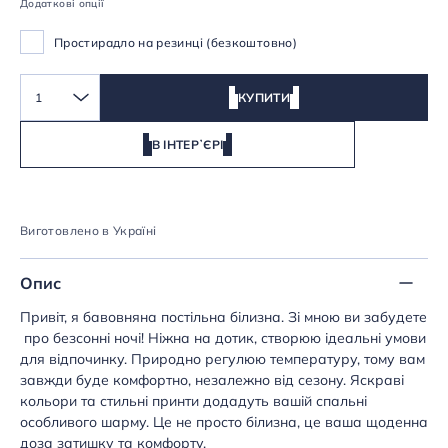
Додаткові опції
Простирадло на резинці (безкоштовно)
1
КУПИТИ
В ІНТЕРʼЄРІ
Виготовлено в Україні
Опис
Привіт, я бавовняна постільна білизна. Зі мною ви забудете
про безсонні ночі! Ніжна на дотик, створюю ідеальні умови
для відпочинку. Природно регулюю температуру, тому вам
завжди буде комфортно, незалежно від сезону. Яскраві
кольори та стильні принти додадуть вашій спальні
особливого шарму. Це не просто білизна, це ваша щоденна
доза затишку та комфорту.