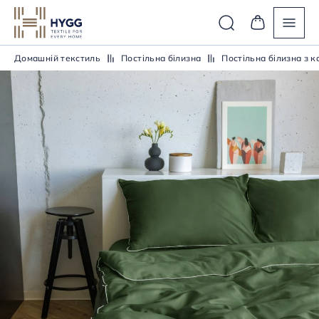
Домашній текстиль
Постiльна бiлизна
Постiльна бiлизна з 