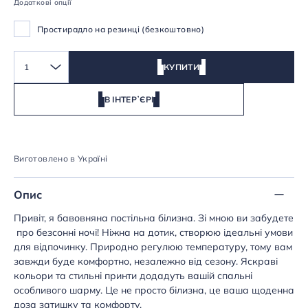
Додаткові опції
Простирадло на резинці (безкоштовно)
1
КУПИТИ
В ІНТЕРʼЄРІ
Виготовлено в Україні
Опис
Привіт, я бавовняна постільна білизна. Зі мною ви забудете
про безсонні ночі! Ніжна на дотик, створюю ідеальні умови
для відпочинку. Природно регулюю температуру, тому вам
завжди буде комфортно, незалежно від сезону. Яскраві
кольори та стильні принти додадуть вашій спальні
особливого шарму. Це не просто білизна, це ваша щоденна
доза затишку та комфорту.