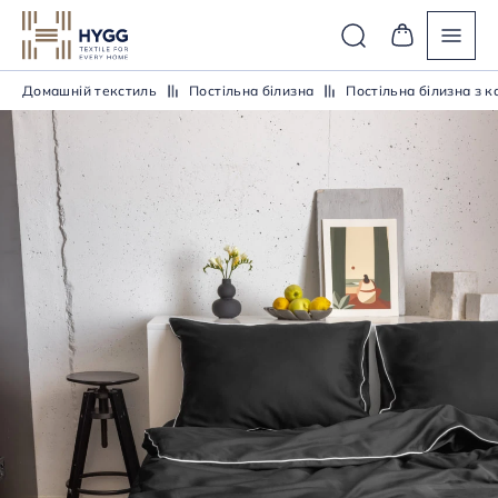
Домашній текстиль
Постiльна бiлизна
Постiльна бiлизна з 