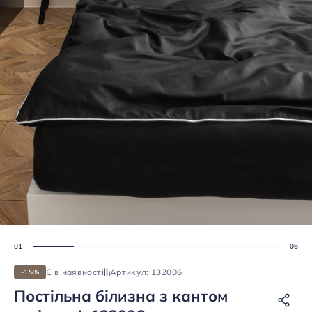
Є в наявності
Артикул: 132006
-15%
Постiльна бiлизна з кантом