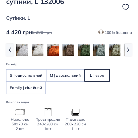
сутінки, L 132006
Сутінки, L
4 420 грн
5 200 грн
100% бавовна
Розмір
S | односпальний
M | двоспальний
L | євро
Family | сімейний
Комплектація
Наволока
Простирадло
Підковдра
50х70 см
240х280 см
200х220 см
2 шт
1шт
1 шт