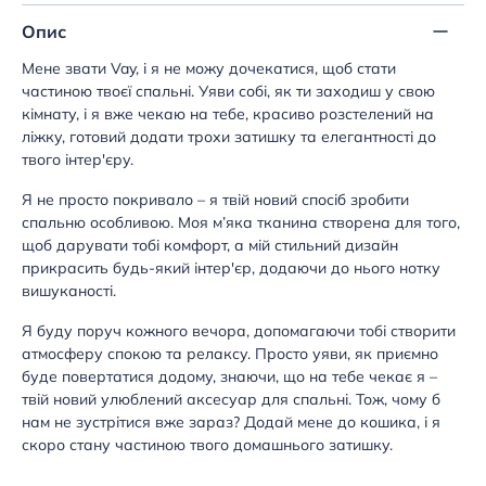
Опис
Мене звати Vay, і я не можу дочекатися, щоб стати
частиною твоєї спальні. Уяви собі, як ти заходиш у свою
кімнату, і я вже чекаю на тебе, красиво розстелений на
ліжку, готовий додати трохи затишку та елегантності до
твого інтер'єру.
Я не просто покривало – я твій новий спосіб зробити
спальню особливою. Моя м’яка тканина створена для того,
щоб дарувати тобі комфорт, а мій стильний дизайн
прикрасить будь-який інтер'єр, додаючи до нього нотку
вишуканості.
Я буду поруч кожного вечора, допомагаючи тобі створити
атмосферу спокою та релаксу. Просто уяви, як приємно
буде повертатися додому, знаючи, що на тебе чекає я –
твій новий улюблений аксесуар для спальні. Тож, чому б
нам не зустрітися вже зараз? Додай мене до кошика, і я
скоро стану частиною твого домашнього затишку.