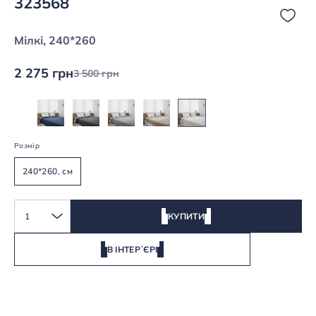
323568
Мілкі, 240*260
2 275 грн
3 500 грн
Розмір
240*260, см
1
КУПИТИ
В ІНТЕРʼЄРІ