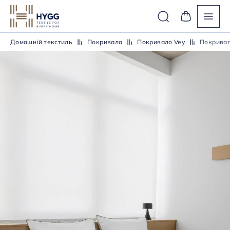
Домашній текстиль
Покривала
Покривало Vey
Покривал