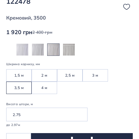
122478
Кремовий, 3500
1 920 грн
2 400 грн
Ширина карнизу, мм
1,5 м
2 м
2,5 м
3 м
3,5 м
4 м
Висота штори, м
до 2.97м