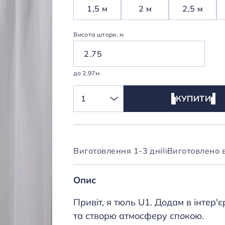
1,5 м
2 м
2,5 м
Висота штори, м
до 2.97м
1
КУПИТИ
Виготовлення 1-3 дні
Виготовлено в
Опис
Привіт, я тюль U1. Додам в інтер'є
та створю атмосферу спокою.