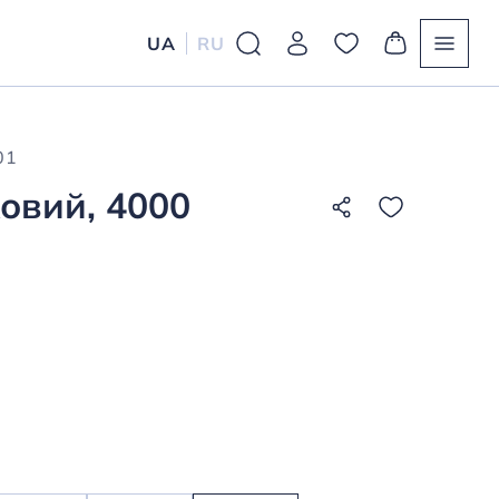
UA
RU
01
овий, 4000