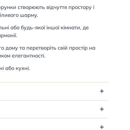
ерунки створюють відчуття простору і
бливого шарму.
льні або будь-якої іншої кімнати, де
рмонії.
о дому та перетворіть свій простір на
ком елегантності.
ні або кухні.