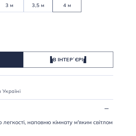
3 м
3,5 м
4 м
В ІНТЕРʼЄРІ
 Україні
р легкості, наповню кімнату м'яким світлом