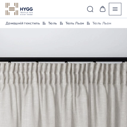
Домашній текстиль
Тюль
Тюль Льон
Тюль Льон