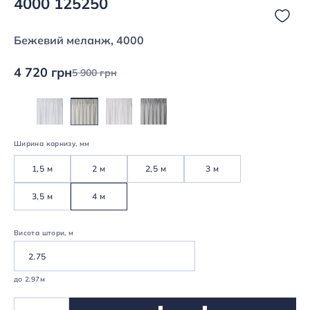
4000 125250
Бежевий меланж, 4000
4 720 грн
5 900 грн
Ширина карнизу, мм
1,5 м
2 м
2,5 м
3 м
3,5 м
4 м
Висота штори, м
до 2.97м