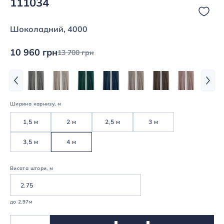
111034
Шоколадний, 4000
10 960 грн
13 700 грн
Ширина карнизу, м
1,5 м
2 м
2,5 м
3 м
3,5 м
4 м
Висота штори, м
до 2.97м