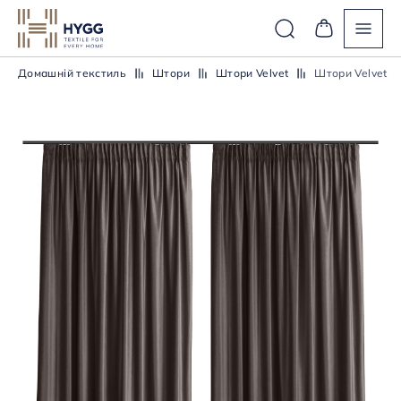
Домашній текстиль
Штори
Штори Velvet
Штори Velvet