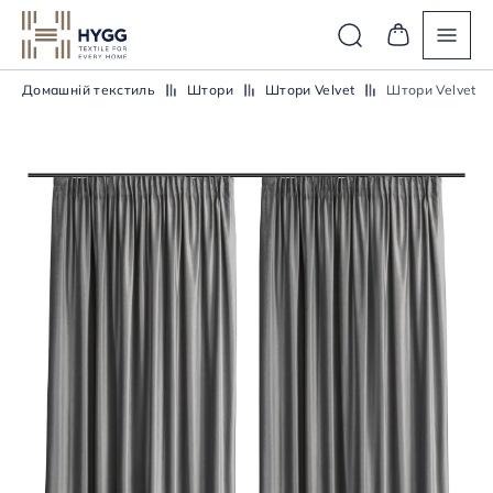
Домашній текстиль
Штори
Штори Velvet
Штори Velvet