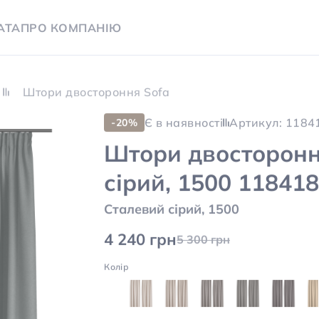
АТА
ПРО КОМПАНІЮ
Штори двостороння Sofa
Є в наявності
Артикул: 1184
-20%
Штори двосторонн
сірий, 1500 11841
Сталевий сірий, 1500
4 240 грн
5 300 грн
Колір
Ширина карнизу, м