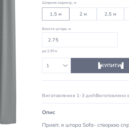
1,5 м
2 м
2,5 м
Висота штори, м
до 2.97м
1
КУПИТИ
Виготовлення 1-3 дні
Виготовлено в
Опис
Привіт, я штора Sofa- створюю с
який інтер'єр.