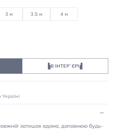
3 м
3,5 м
4 м
В ІНТЕРʼЄРІ
 Україні
правжній затишок вдома, доповнюю будь-