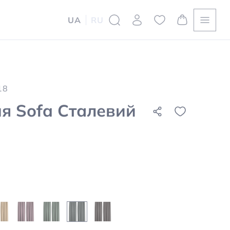
UA
RU
18
я Sofa Сталевий
8