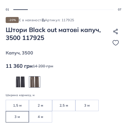
Є в наявності
Артикул: 117925
-20%
Штори Black out матові капуч,
3500 117925
Капуч, 3500
11 360 грн
14 200 грн
Ширина карнизу, м
1,5 м
2 м
2,5 м
3 м
3 м
4 м