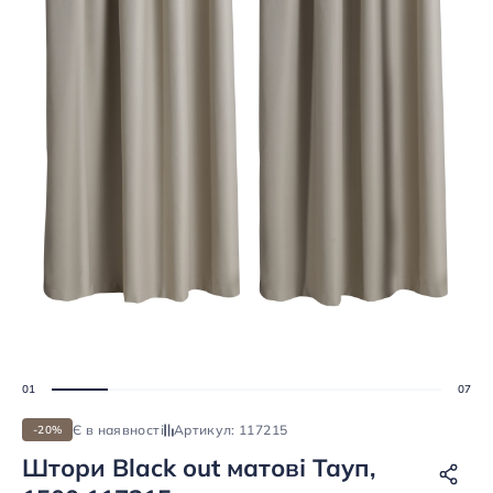
Є в наявності
Артикул: 117215
-20%
Штори Black out матові Тауп,