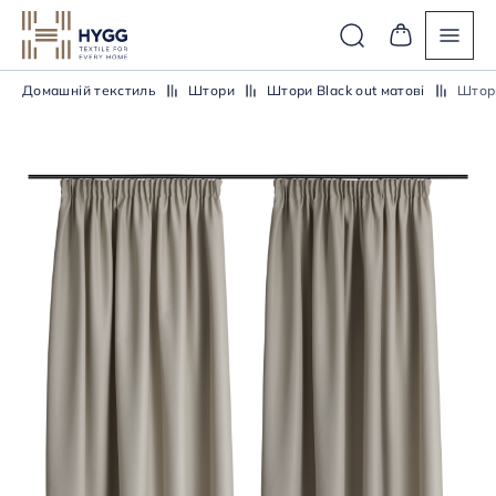
Домашній текстиль
Штори
Штори Black out матові
Штори