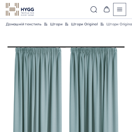
Домашній текстиль
Штори
Штори Original
Штори Origina