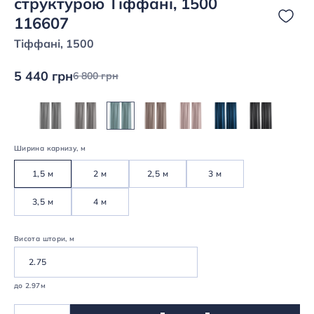
структурою Тіффані, 1500
116607
Тіффані, 1500
5 440 грн
6 800 грн
Ширина карнизу, м
1,5 м
2 м
2,5 м
3 м
3,5 м
4 м
Висота штори, м
до 2.97м