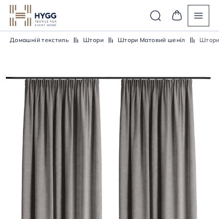
Домашній текстиль
Штори
Штори Матовий шеніл
Штори