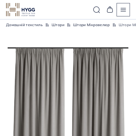
Домашній текстиль
Штори
Штори Мікровелюр
Штори М