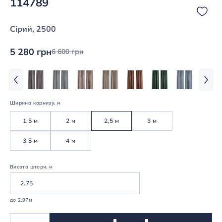
114789
Сірий, 2500
5 280 грн
6 600 грн
Ширина карнизу, м
1,5 м
2 м
2,5 м
3 м
3,5 м
4 м
Висота штори, м
до 2.97м