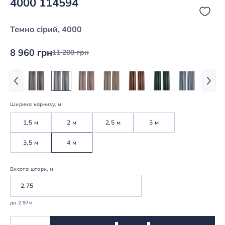
4000 114594
Темно сірий, 4000
8 960 грн
11 200 грн
Ширина карнизу, м
1,5 м
2 м
2,5 м
3 м
3,5 м
4 м
Висота штори, м
до 2.97м