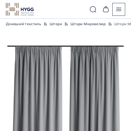
Домашній текстиль
Штори
Штори Мікровелюр
Штори М