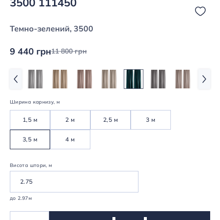
3500 111450
Темно-зелений, 3500
9 440 грн
11 800 грн
Ширина карнизу, м
1,5 м
2 м
2,5 м
3 м
3,5 м
4 м
Висота штори, м
до 2.97м