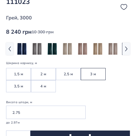
111023
Грей, 3000
8 240 грн
10 300 грн
Ширина карнизу, м
1,5 м
2 м
2,5 м
3 м
3,5 м
4 м
Висота штори, м
до 2.97м