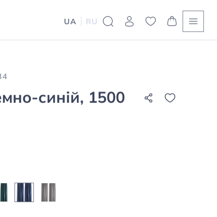
 Україні
UA
RU
орюю справжній затишок вдома, доповнюю
 в крутих кольорах.
ебе, щоб додати кімнаті тепла та
ні або кухні.