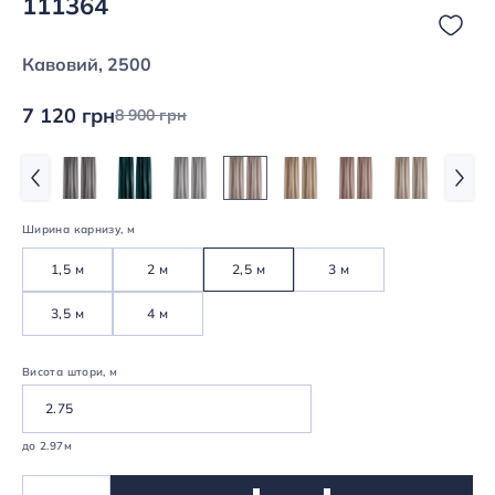
111364
Кавовий, 2500
7 120 грн
8 900 грн
Ширина карнизу, м
1,5 м
2 м
2,5 м
3 м
3,5 м
4 м
Висота штори, м
до 2.97м