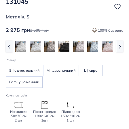
131045
Металік, S
2 975 грн
3 500 грн
100% бавовна
Розмір
S | односпальний
M | двоспальний
L | євро
Family | сімейний
Комплектація
Наволока
Простирадло
Підковдра
50х70 см
180х240 см
150х210 см
2 шт
1шт
1 шт