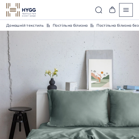
Домашній текстиль
Постiльна бiлизна
Постiльна бiлизна без