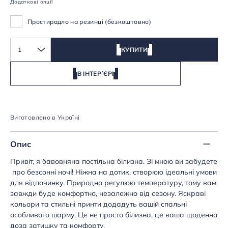
Додаткові опції
Простирадло на резинці (безкоштовно)
1
КУПИТИ
В ІНТЕРʼЄРІ
Виготовлено в Україні
Опис
Привіт, я бавовняна постільна білизна. Зі мною ви забудете
про безсонні ночі! Ніжна на дотик, створюю ідеальні умови
для відпочинку. Природно регулюю температуру, тому вам
завжди буде комфортно, незалежно від сезону. Яскраві
кольори та стильні принти додадуть вашій спальні
особливого шарму. Це не просто білизна, це ваша щоденна
доза затишку та комфорту.