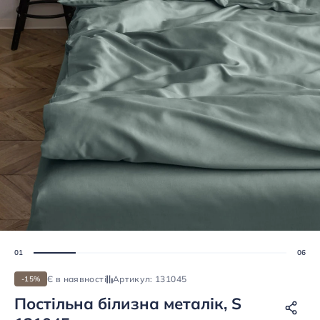
Є в наявності
Артикул: 131045
-15%
Постiльна бiлизна металік, S