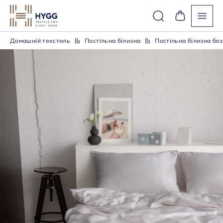
Домашній текстиль
Постiльна бiлизна
Постiльна бiлизна без