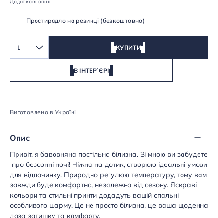
Додаткові опції
Простирадло на резинці (безкоштовно)
1
КУПИТИ
В ІНТЕРʼЄРІ
Виготовлено в Україні
Опис
Привіт, я бавовняна постільна білизна. Зі мною ви забудете
про безсонні ночі! Ніжна на дотик, створюю ідеальні умови
для відпочинку. Природно регулюю температуру, тому вам
завжди буде комфортно, незалежно від сезону. Яскраві
кольори та стильні принти додадуть вашій спальні
особливого шарму. Це не просто білизна, це ваша щоденна
доза затишку та комфорту.