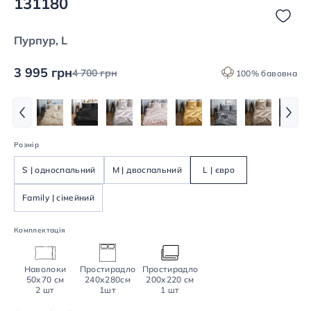
131180
Пурпур, L
3 995 грн
4 700 грн
100% бавовна
Розмір
S | односпальний
M | двоспальний
L | євро
Family | сімейний
Комплектація
Наволоки
Простирадло
Простирадло
50х70 см
240х280см
200х220 см
2 шт
1шт
1 шт