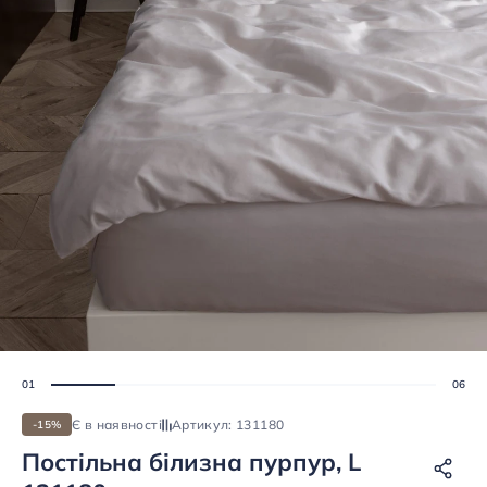
Є в наявності
Артикул: 131180
-15%
Постiльна бiлизна пурпур, L