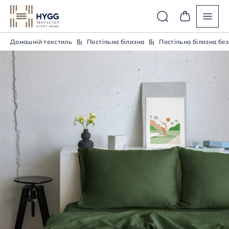
Домашній текстиль
Постiльна бiлизна
Постiльна бiлизна без