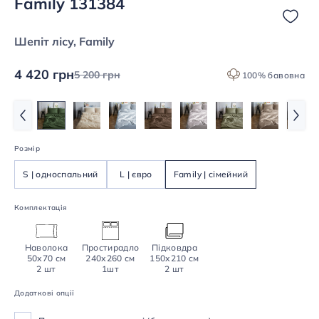
Family 131384
Шепіт лісу, Family
4 420 грн
5 200 грн
100% бавовна
Розмір
S | односпальний
L | євро
Family | сімейний
Комплектація
Наволока
Простирадло
Підковдра
50х70 см
240х260 см
150х210 см
2 шт
1шт
2 шт
Додаткові опції