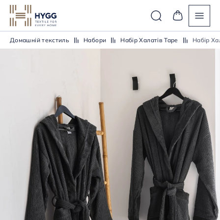
Домашній текстиль
Набори
Набір Халатів Tape
Набір Ха