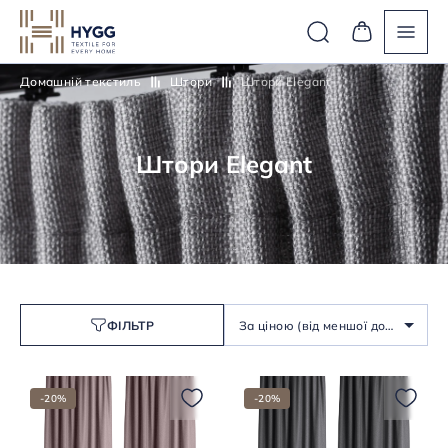
Домашній текстиль
Штори
Штори Elegant
Штори Elegant
ФІЛЬТР
За ціною (від меншої до
більшої)
-20%
-20%