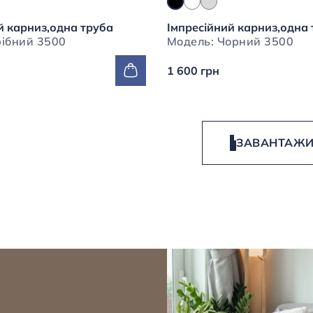
й карниз,одна труба
Імпресійний карниз,одна
Модель: Срібний 3500
Модель: Чорний 3500
1 600 грн
ЗАВАНТАЖИ