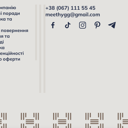
мпанію
+38 (067) 111 55 45
і поради
meethygg@gmail.com
ка та
а
і повернення
я та
ді
ка
енційності
р оферти