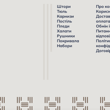
Штори
Про ко
Тюль
Корисн
Карнизи
Достав
Постіль
оплат
Пледи
Обмін 
Халати
Питанн
Рушники
відпові
Покривала
Політи
Набори
конфід
Догові