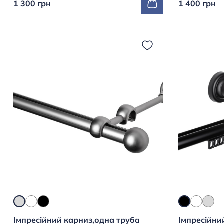
1 300 грн
1 400 грн
Імпресійний карниз,одна труба
Імпресійни