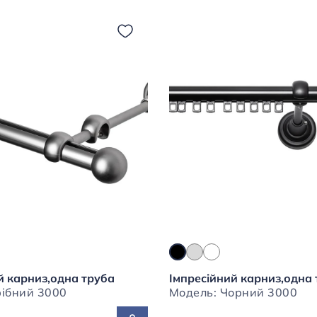
й карниз,одна труба
Імпресійний карниз,одна
Модель: Срібний 3000
Модель: Чорний 3000