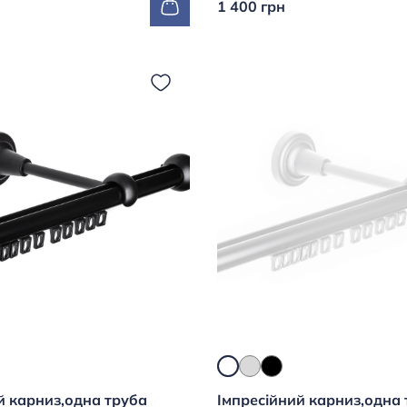
1 400 грн
й карниз,одна труба
Імпресійний карниз,одна