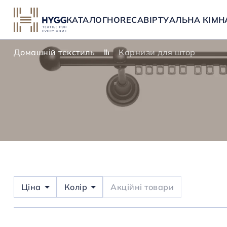
КАТАЛОГ
HORECA
ВІРТУАЛЬНА КІМН
Домашній текстиль
Карнизи для штор
Ціна
Колір
Aкційні товари