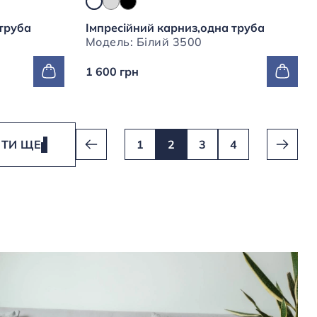
 труба
Імпресійний карниз,одна труба
Модель: Білий 3500
1 600 грн
ТИ ЩЕ
1
2
3
4