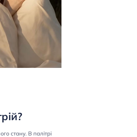
трій?
го стану. В палітрі