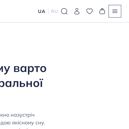
UA
RU
му варто
уральної
ікно назустріч
дою якісному сну.