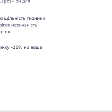
ші розміри для
а щільність тканини
ерігає насиченість
прань.
ижку -15% на ваше