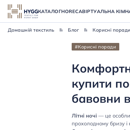
КАТАЛОГ
HORECA
ВІРТУАЛЬНА КІМН
Домашній текстиль
Блог
Корисні порад
#Корисні поради
Комфортни
купити по
бавовни 
Літні ночі
— це особлив
прохолодному бризу і 