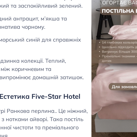
кий та заспокійливий зелений.
дний антрацит, м’якша та
рнатива чорному.
морський синій для справжніх
зинка колекції. Теплий,
 між коричневим та
випромінює домашній затишок.
Естетика Five-Star Hotel
рі Ранкова перлина.. Це ніжний,
 з нотками айворі. Така постіль
анної чистоти та преміального
дня.