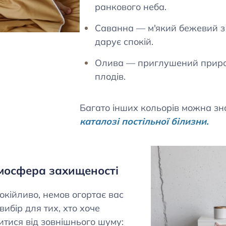
ранкового неба.
Саванна — м'який бежевий з 
дарує спокій.
Олива — приглушений природ
плодів.
Багато інших кольорів можна з
каталозі постільної білизни
.
тмосфера захищеності
окійливо, немов огортає вас
ибір для тих, хто хоче
тися від зовнішнього шуму: