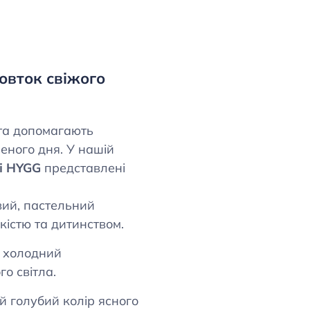
Ковток свіжого
 та допомагають
еного дня. У нашій
ні HYGG
представлені
ий, пастельний
гкістю та дитинством.
, холодний
го світла.
 голубий колір ясного