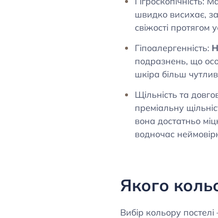
Гігроскопічність: М
швидко висихає, за
свіжості протягом ус
Гіпоалергенність:
Н
подразнень, що осо
шкіра більш чутлив
Щільність та довгов
преміальну щільніст
вона достатньо міц
водночас неймовірн
Якого коль
Вибір кольору постелі 