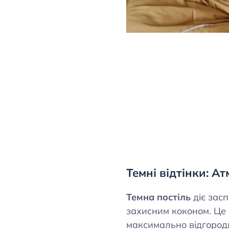
Темні відтінки: А
Темна постіль
діє засп
захисним коконом. Це в
максимально відгороди