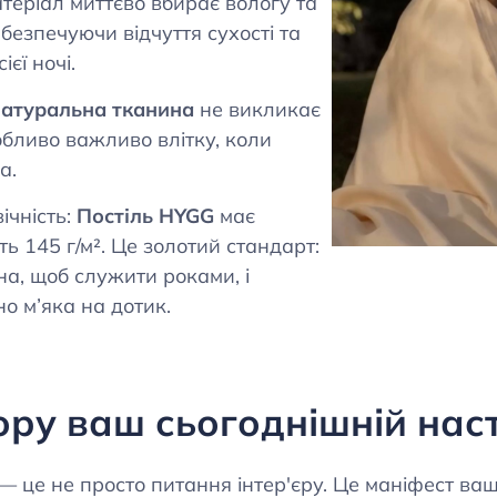
атеріал миттєво вбирає вологу та
безпечуючи відчуття сухості та
ієї ночі.
атуральна тканина
не викликає
бливо важливо влітку, коли
а.
ічність:
Постіль HYGG
має
ь 145 г/м². Це золотий стандарт:
на, щоб служити роками, і
о м’яка на дотик.
ору ваш сьогоднішній нас
— це не просто питання інтер'єру. Це маніфест вашо