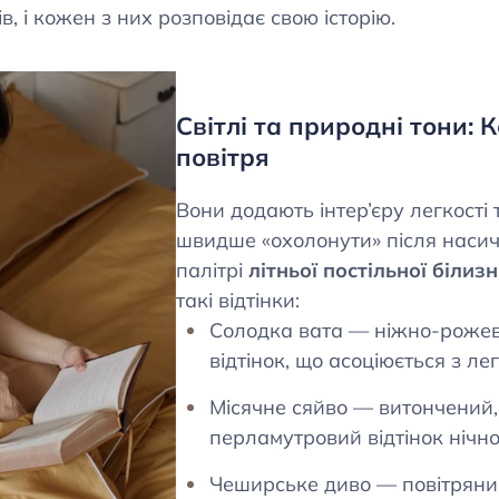
ів, і кожен з них розповідає свою історію.
Світлі та природні тони: 
повітря
Вони додають інтер’єру легкості
швидше «охолонути» після насич
палітрі
літньої постільної білиз
такі відтінки:
Солодка вата — ніжно-рожев
відтінок, що асоціюється з ле
Місячне сяйво — витончений
перламутровий відтінок нічно
Чеширське диво — повітряний