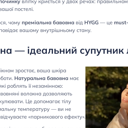
дпочинку
влітку криється у двох речах: правильном
ашої постелі.
ся, чому
преміальна бавовна
від
HYGG
— це
must
ідповідає вашому внутрішньому стану.
на — ідеальний супутник 
ікном зростає, ваша шкіра
рботи.
Натуральна бавовна
має
які роблять її незамінною:
авовняні волокна дозволяють
кулювати. Це допомагає тілу
мальну температуру — ви не
е відчуваєте «парникового ефекту».