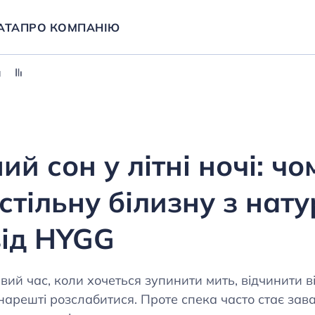
АТА
ПРО КОМПАНІЮ
и
й сон у літні ночі: чо
стільну білизну з нат
від HYGG
ий час, коли хочеться зупинити мить, відчинити в
нарешті розслабитися. Проте спека часто стає зава