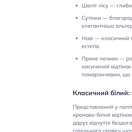
Шепіт лісу — глибо
Сутінки — благоро
елегантніша альте
Наві — класичний 
естетів.
Пряне печиво — род
насичений відтінок
помаранчевим, що 
Класичний білий: 
Представлений у паліт
кремово-білий відтінок
дарує відчуття бездог
готельного сервісу що