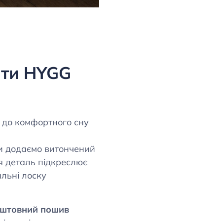
ати HYGG
 до комфортного сну
Ми додаємо витончений
я деталь підкреслює
альні лоску
штовний пошив