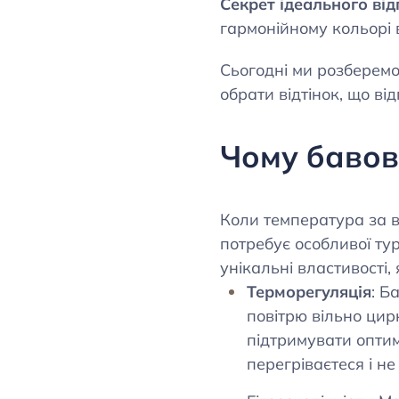
Секрет ідеального ві
гармонійному кольорі в
Сьогодні ми розберемо
обрати відтінок, що в
Чому бавов
Коли температура за в
потребує особливої ту
унікальні властивості, 
Терморегуляція
: Б
повітрю вільно цир
підтримувати опти
перегріваєтеся і н