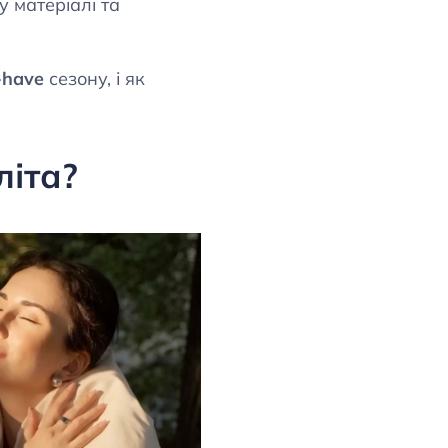
у матеріалі та
-have
сезону, і як
літа?