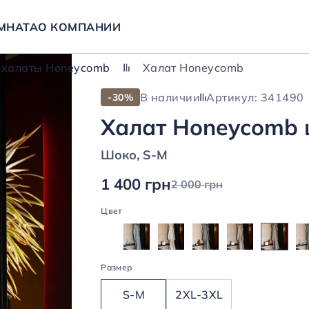
МНАТА
О КОМПАНИИ
 халаты Honeycomb
Халат Honeycomb
В наличии
Артикул: 341490
-30%
Халат Honeycomb 
Шоко, S-M
1 400 грн
2 000 грн
Цвет
Размер
S-M
2XL-3XL