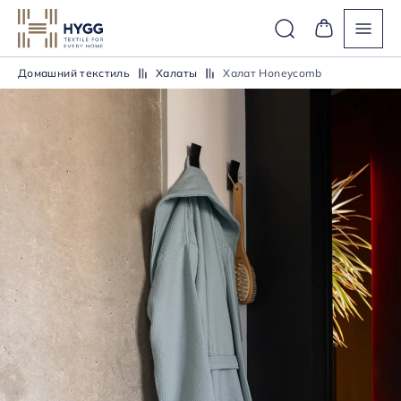
Домашний текстиль
Халаты
Халат Honeycomb