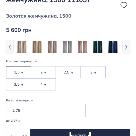
Золотая жемчужина, 1500
5 600 грн
Ширина карниза, м
1,5 м
2 м
2,5 м
3 м
3,5 м
4 м
Высота шторы, м
до 2.97м
1
КУПИТЬ