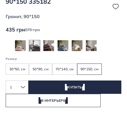
90*150 335182
Гранит, 90*150
435 грн
870 грн
Размер
30*50, см
50*90, см
70*140, см
90*150, см
1
КУПИТЬ
В ИНТЕРЬЕРЕ