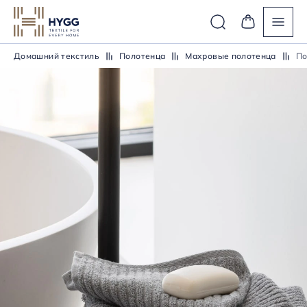
Домашний текстиль
Полотенца
Махровые полотенца
По