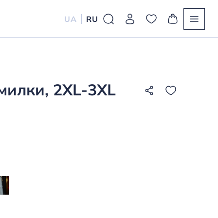
UA
RU
милки, 2XL-3XL