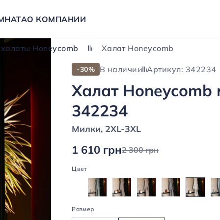
МНАТА
О КОМПАНИИ
 халаты Honeycomb
Халат Honeycomb
В наличии
Артикул: 342234
-30%
Халат Honeycomb 
342234
Милки, 2XL-3XL
1 610 грн
2 300 грн
Цвет
Размер