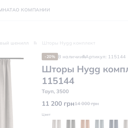
МНАТА
О КОМПАНИИ
вый шенилл
Шторы Hygg комплект
В наличии
Артикул: 115144
-20%
Шторы Hygg компл
115144
Тауп, 3500
11 200 грн
14 000 грн
Цвет
Ширина карниза, м