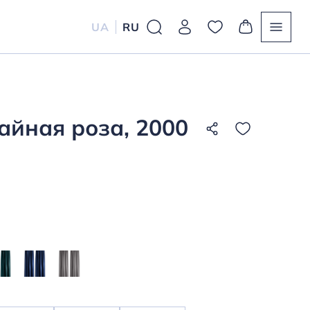
UA
RU
айная роза, 2000