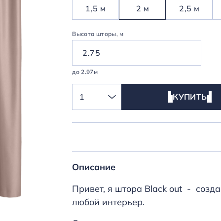
1,5 м
2 м
2,5 м
Высота шторы, м
до 2.97м
1
КУПИТЬ
Описание
Привет, я штора Black out - соз
любой интерьер.