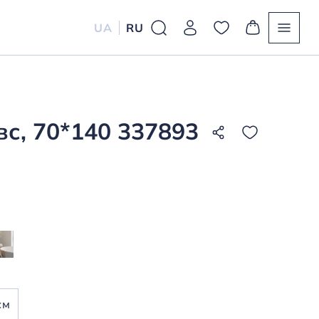
UA
RU
вс, 70*140 337893
см