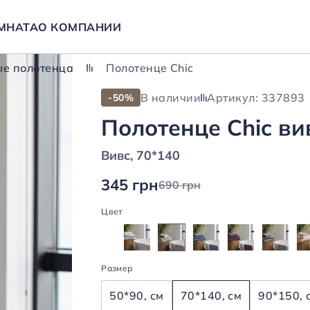
МНАТА
О КОМПАНИИ
е полотенца
Полотенце Chic
В наличии
Артикул: 337893
-50%
Полотенце Chic ви
Вивс, 70*140
345 грн
690 грн
Цвет
Размер
50*90, см
70*140, см
90*150, 