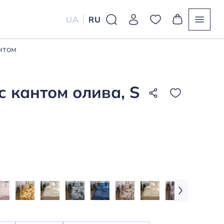
UA
RU
нтом
с кантом олива, S