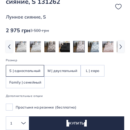
сияние, S 131262
Лунное сияние, S
2 975 грн
3 500 грн
Размер
S | односпальный
M | двуспальный
L | евро
Family | семейный
Дополнительные опции
Простыня на резинке (бесплатно)
1
КУПИТЬ