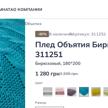
МНАТА
О КОМПАНИИ
я
Плед Объятия
В наличии
Артикул: 311251
-60%
Плед Объятия Бир
311251
Бирюзовый, 180*200
1 280 грн
3 200 грн
Цвет
Размер