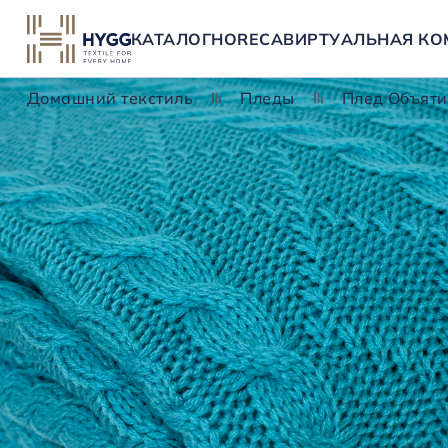
КАТАЛОГ
HORECA
ВИРТУАЛЬНАЯ КО
Домашний текстиль
Пледы
Плед Объяти