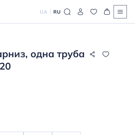
UA
RU
рниз, одна труба
720