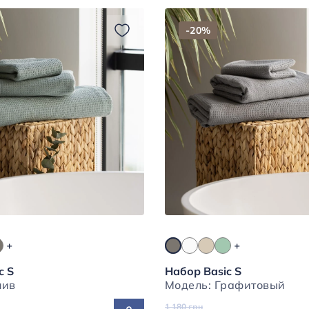
-20%
c S
Набор Basic S
ь: Олив
Модель: Графитовый
1 180 грн