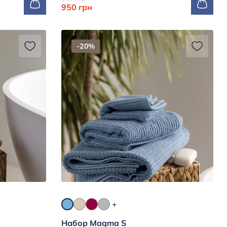
950 грн
-20%
Набор Magma S