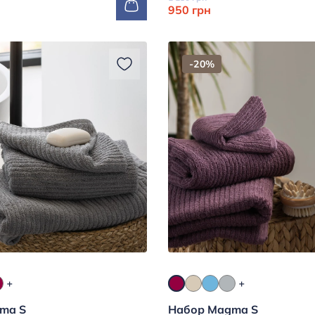
950 грн
-20%
ma S
Набор Magma S