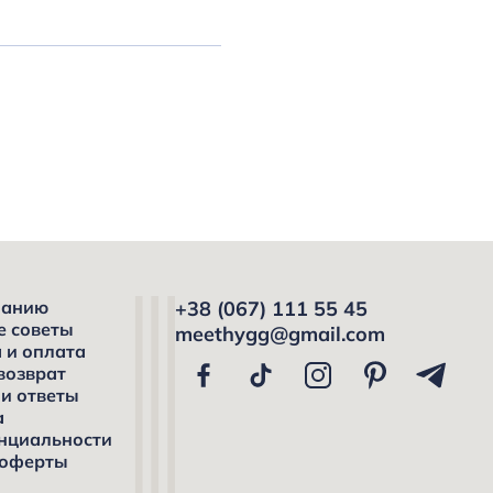
панию
+38 (067) 111 55 45
е советы
meethygg@gmail.com
 и оплата
возврат
и ответы
а
нциальности
 оферты