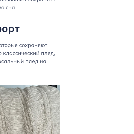
о сна.
форт
которые сохраняют
о классический плед,
рсальный плед на