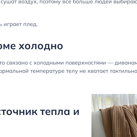
 сушат воздух, поэтому всё больше людей выбира
 играет плед.
оме холодно
о связано с холодными поверхностями — диванам
рмальной температуре телу не хватает тактильног
сточник тепла и