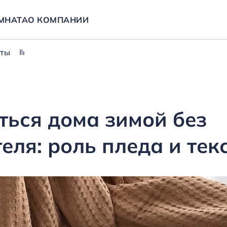
МНАТА
О КОМПАНИИ
еты
ться дома зимой без
еля: роль пледа и тек