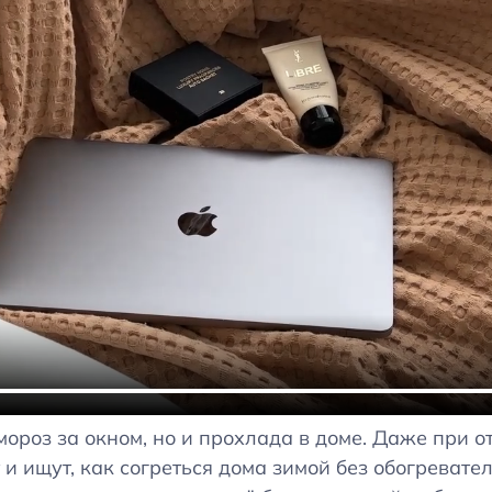
мороз за окном, но и прохлада в доме. Даже при 
и ищут, как согреться дома зимой без обогревате