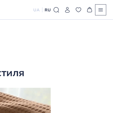
UA
RU
стиля