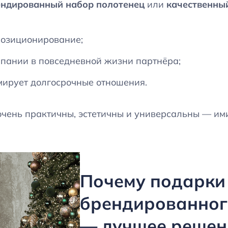
ендированный набор полотенец
или
качественны
позиционирование;
пании в повседневной жизни партнёра;
мирует долгосрочные отношения.
очень практичны, эстетичны и универсальны — им
Почему подарки
брендированног
— лучшее решен