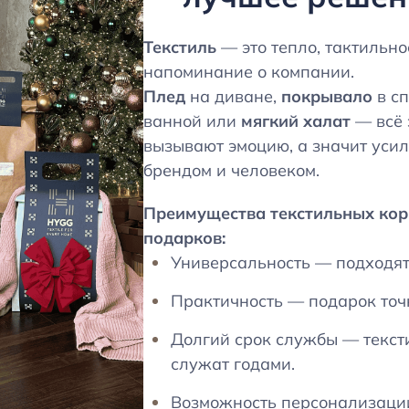
Текстиль
— это тепло, тактильн
напоминание о компании.
Плед
на диване,
покрывало
в с
ванной или
мягкий халат
— всё 
вызывают эмоцию, а значит уси
брендом и человеком.
Преимущества текстильных ко
подарков:
Универсальность — подходят
Практичность — подарок точн
Долгий срок службы — текст
служат годами.
Возможность персонализации