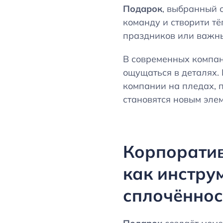
Подарок
, выбранный 
команду и створити т
праздников или важны
В современных компан
ощущаться в деталях.
компании на пледах, 
становятся новым элем
Корпорати
как инстру
сплочённос