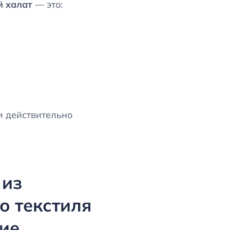
й халат
— это:
и действительно
 из
о текстиля
ие