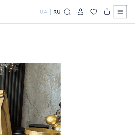
UA
RU