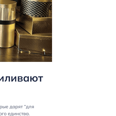
силивают
рые дарят “для
ого единства.