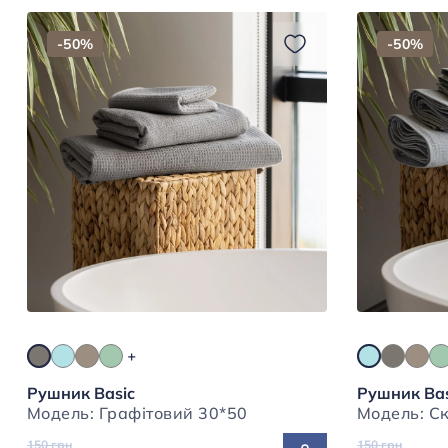
-50%
-50%
Рушник Basic
Рушник Bas
Модель: Графітовий 30*50
150 грн
150 грн