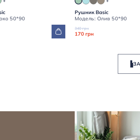
ic
Рушник Basic
Модель: Шоко 50*90
Модель: Олив 50*90
340 грн
170 грн
З