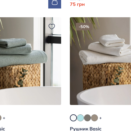
75 грн
-50%
ic
Рушник Basic