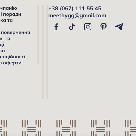
мпанію
+38 (067) 111 55 45
і поради
meethygg@gmail.com
ка та
а
і повернення
я та
ді
ка
енційності
р оферти