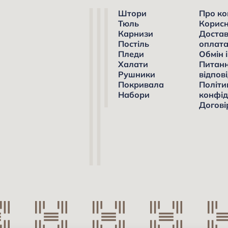
Штори
Про ко
Тюль
Корисн
Карнизи
Достав
Постіль
оплат
Пледи
Обмін 
Халати
Питанн
Рушники
відпові
Покривала
Політи
Набори
конфід
Догові