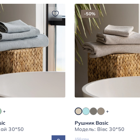
-50%
ic
Рушник Basic
Модель: Скай 30*50
Модель: Вівс 30*50
150 грн