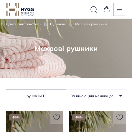
Домашній текстиль
Рушники
Махрові рушники
Махрові рушники
ФІЛЬТР
За ціною (від меншої до
більшої)
-50%
-50%