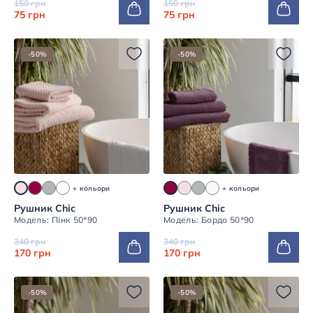
150 грн
150 грн
75 грн
75 грн
-50%
-50%
+ кольори
+ кольори
Рушник Chic
Рушник Chic
Модель: Пінк 50*90
Модель: Бордо 50*90
340 грн
340 грн
170 грн
170 грн
-50%
-50%